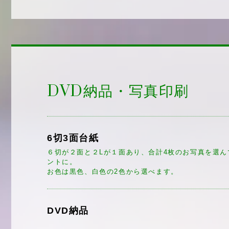
DVD納品・写真印刷
6切3面台紙
６切が２面と２Lが１面あり、合計4枚のお写真を選
ントに。
お色は黒色、白色の2色から選べます。
DVD納品