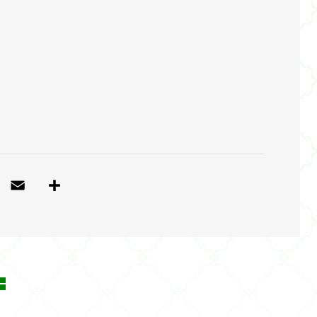
T
E
共
w
m
有
itt
ai
e
l
r