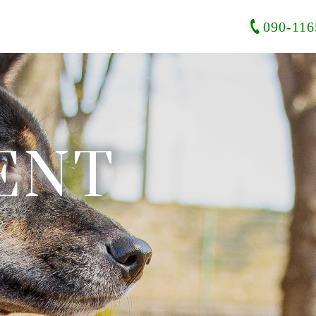
090-116
ENT