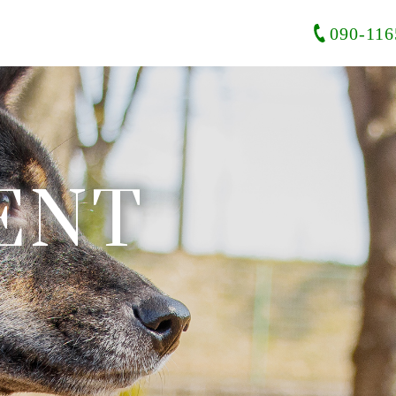
090-116
ENT