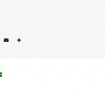
T
E
共
w
m
有
itt
ai
e
l
r