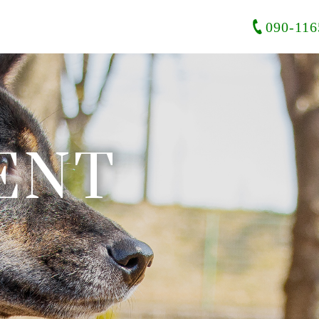
090-116
ENT