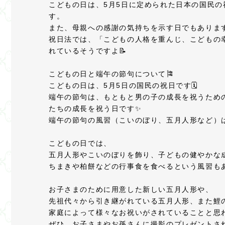
こどもの日は、5月5日に定められた日本の国民
す。
また、母親への感謝の気持ちを示す日でもありま
祝日法では、「こどもの人格を重んじ、こどもの
れているそうですよ📝
こどもの日と端午の節句について🎏
こどもの日は、5月5日の国民の祝日です🗓️
端午の節句は、もともと男の子の成長を祝うため
たちの成長を祝う日です✨
端午の節句の風習（こいのぼり、五月人形など）
こどもの日では、
五月人形やこいのぼりを飾り、子どもの健やかな
ちまきや柏餅などの行事食を食べるという風習もあ
お子さまのために用意した新しい五月人形や、
先祖代々から引き継がれている五月人形、また鯉
家庭によって様々なお祝いがされていることと思わ
ぜひ、お子さまやお孫さんに撮影のプレゼントさ