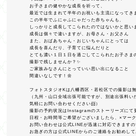
お子さまの健やかな成長を祈って、
最近では生まれて半年のお祝いも主流になってきま
この半年でふにゃふにゃだった赤ちゃんも、
しっかりと成長してこられたのではないかと思い
成長は個々で違いますが、お母さん・お父さん
また、おばあちゃん・おじいちゃんにとっては
成長を喜んだり、子育てに悩んだりと
とても濃い１日１日を過ごしてこられたお子さま
撮影で残しませんか？✨
ご家族みなさんにとっていい思い出になること
間違いなしです！🌼
フォトスタジオKは八幡西区・若松区での撮影は無
（九州・山口全域出張可能ですが、別途出張料い
気軽にお問い合わせください📨）
撮影の予約状況はInstagramのストーリーズにて
日程・お時間等ご希望がございましたら、×マークでも
お問い合わせは公式LINEが迅速に対応できます
お急ぎの方は公式LINEからのご連絡をお勧めし