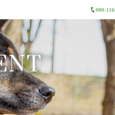
090-116
ENT