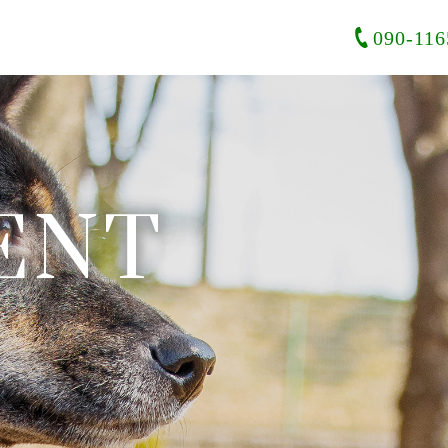
090-116
ENT