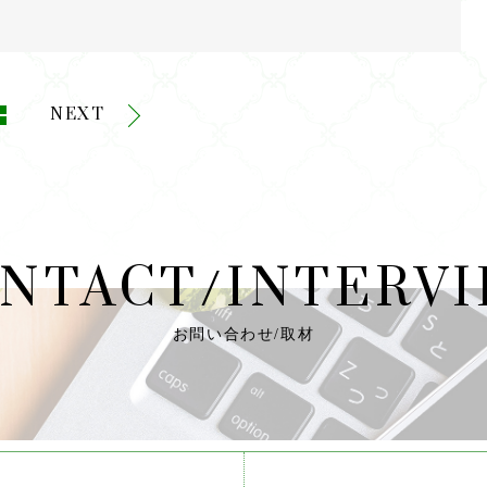
w
m
有
itt
ai
e
l
r
NEXT
NTACT/INTERV
お問い合わせ/取材