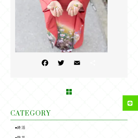
F
T
E
共
a
w
m
有
c
itt
ai
e
e
l
b
r
o
CATEGORY
o
終活
■
k
防災
■