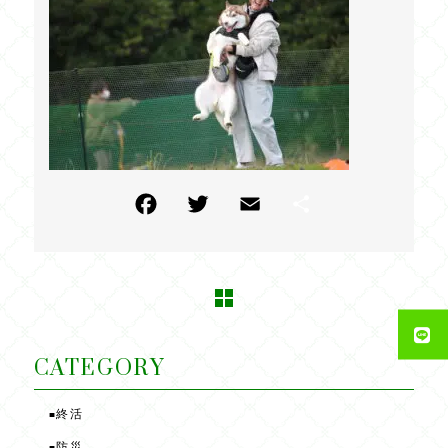
F
T
E
共
a
w
m
有
c
itt
ai
e
e
l
b
r
o
CATEGORY
o
終活
■
k
防災
■