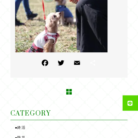
F
T
E
共
a
w
m
有
c
itt
ai
e
e
l
b
r
o
CATEGORY
o
終活
■
k
防災
■