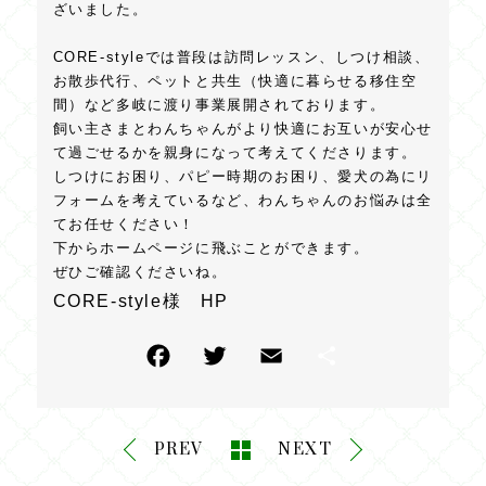
ざいました。
CORE-styleでは普段は訪問レッスン、しつけ相談、
お散歩代行、ペットと共生（快適に暮らせる移住空
間）など多岐に渡り事業展開されております。
飼い主さまとわんちゃんがより快適にお互いが安心せ
て過ごせるかを親身になって考えてくださります。
しつけにお困り、パピー時期のお困り、愛犬の為にリ
フォームを考えているなど、わんちゃんのお悩みは全
てお任せください！
下からホームページに飛ぶことができます。
ぜひご確認くださいね。
CORE-style様 HP
F
T
E
共
a
w
m
有
c
itt
ai
PREV
NEXT
e
e
l