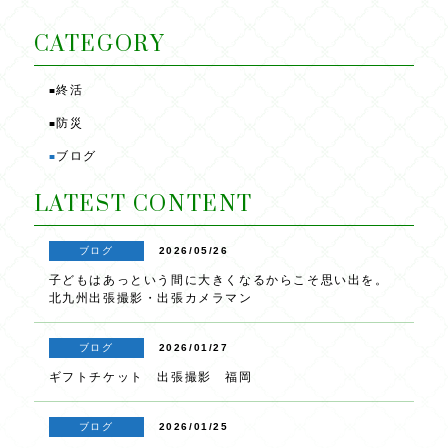
b
r
o
CATEGORY
o
終活
■
k
防災
■
ブログ
■
LATEST CONTENT
ブログ
2026/05/26
子どもはあっという間に大きくなるからこそ思い出を。
北九州出張撮影・出張カメラマン
ブログ
2026/01/27
ギフトチケット 出張撮影 福岡
ブログ
2026/01/25