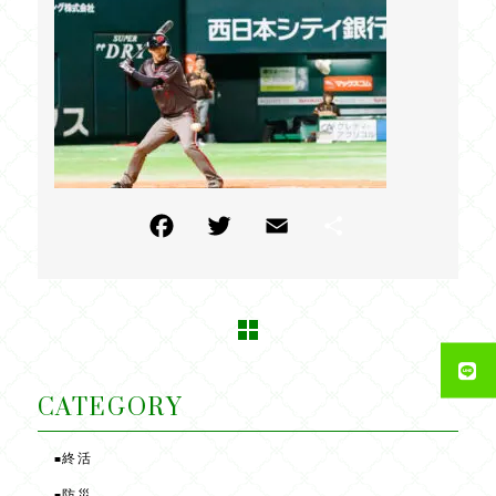
F
T
E
共
a
w
m
有
c
itt
ai
e
e
l
b
r
o
CATEGORY
o
終活
■
k
防災
■