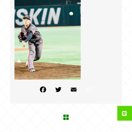
F
T
E
共
a
w
m
有
c
itt
ai
e
e
l
b
r