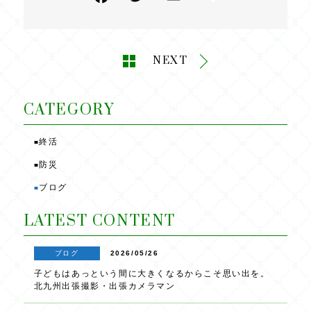
a
w
m
有
c
itt
ai
e
e
l
NEXT
b
r
o
CATEGORY
o
終活
■
k
防災
■
ブログ
■
LATEST CONTENT
ブログ
2026/05/26
子どもはあっという間に大きくなるからこそ思い出を。
北九州出張撮影・出張カメラマン