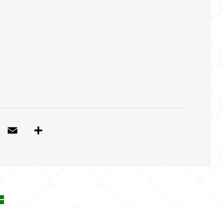
T
E
共
w
m
有
itt
ai
e
l
r