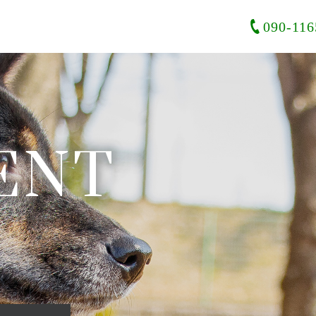
090-116
ENT