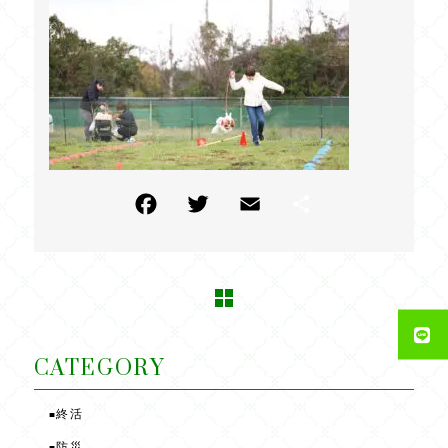
F
T
E
共
a
w
m
有
c
itt
ai
e
e
l
b
r
o
CATEGORY
o
終活
■
k
防災
■