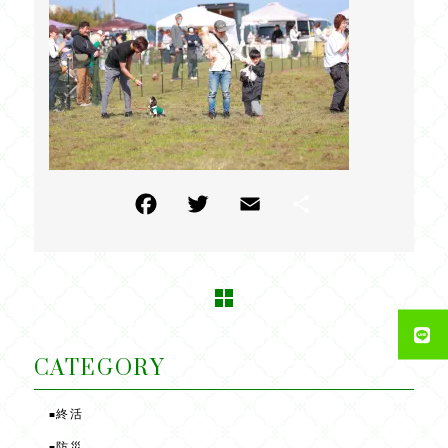
F
T
E
共
a
w
m
有
c
itt
ai
e
e
l
b
r
o
CATEGORY
o
終活
■
k
防災
■