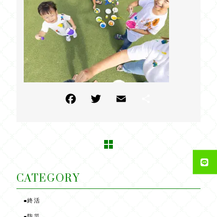
F
T
E
共
a
w
m
有
c
itt
ai
e
e
l
b
r
o
CATEGORY
o
終活
■
k
防災
■