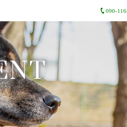
090-116
ENT