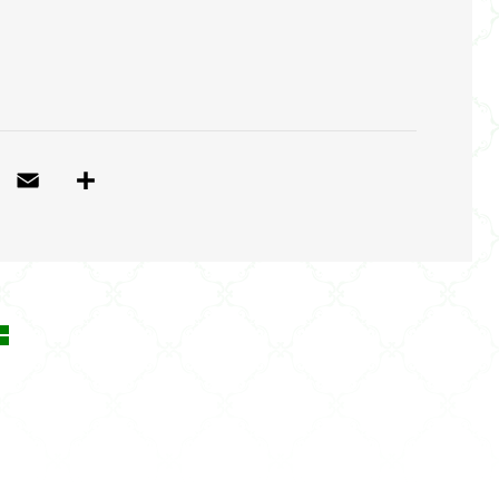
T
E
共
w
m
有
itt
ai
e
l
r